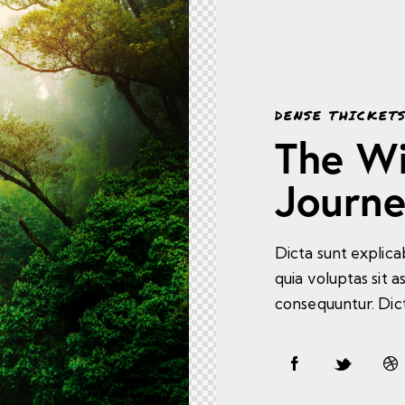
DENSE THICKET
The Wi
Journ
Dicta sunt expli
quia voluptas sit a
consequuntur. Dict