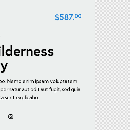
$587.
00
S
lderness
ey
cabo. Nemo enim ipsam voluptatem
spernatur aut odit aut fugit, sed quia
a sunt explicabo.